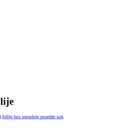
lije
ti
foliju bez ugradnje posetite sajt
.