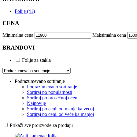
Folije (41)
CENA
Minimalna cena
Maksimalna cena
BRANDOVI
Folije za stakla
Podrazumevano sortiranje
Podrazumevano sortiranje
Sortiraj po popularnosti
Sortiraj po prosečnoj oceni
Najnovije
Sortiraj po ceni: od manje ka većoj
Sortiraj po ceni: od veće ka manjoj
Prikaži sve proizvode za prodaju