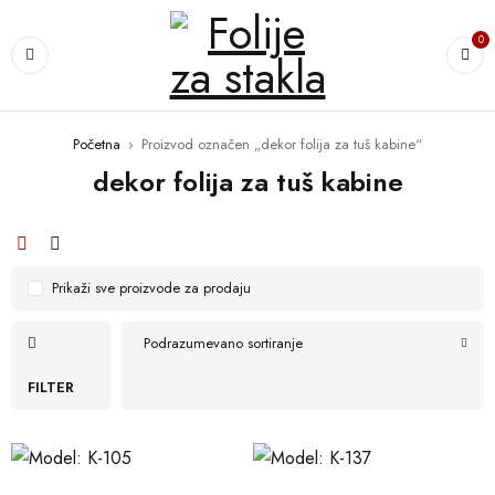
0
Početna
›
Proizvod označen „dekor folija za tuš kabine“
dekor folija za tuš kabine
Prikaži sve proizvode za prodaju
Podrazumevano sortiranje
FILTER