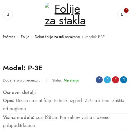
0
Početna
›
Folije
›
Dekor folije za tuš paravane
›
Model: P-3E
Model: P-3E
Dodajte svoju recenziju
Status:
Na stanju
Osnovni detalji
Opis:
Dizajn na mat foliji. Estetski izgled. Za
š
tita intime. Zaštita
od pogleda.
Visina modela:
cca.128cm. Na zahtev visinu možemo
prilagoditi kupcu.