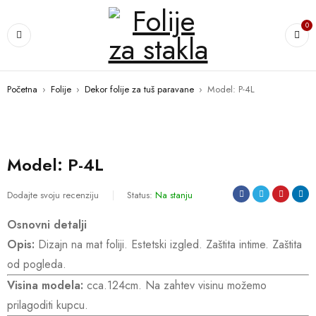
0
Početna
›
Folije
›
Dekor folije za tuš paravane
›
Model: P-4L
Model: P-4L
Dodajte svoju recenziju
Status:
Na stanju
Osnovni detalji
Opis:
Dizajn na mat foliji. Estetski izgled. Za
š
tita intime. Zaštita
od pogleda.
Visina modela:
cca.124cm. Na zahtev visinu možemo
prilagoditi kupcu.