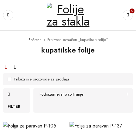
0
Početna
›
Proizvod označen „kupatilske folije“
kupatilske folije
Prikaži sve proizvode za prodaju
Podrazumevano sortiranje
FILTER